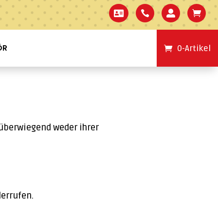




ÖR
0-Artikel
e überwiegend weder ihrer
derrufen.