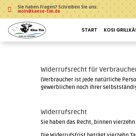
Sie haben Fragen? Schreiben Sie uns:

moin@kaese-tim.de
START
KOSI GRILLKÄ
Widerrufsrecht für Verbrauche
(Verbraucher ist jede natürliche Pers
gewerblichen noch ihrer selbstständi
Widerrufsbelehrung
Widerrufsrecht
Sie haben das Recht, binnen vierzehn
Die Widerrufsfrist beträgt vierzehn T