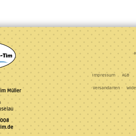
Impressum
AGB
Versandarten
Wide
im Müller
a
oselau
8008
im.de