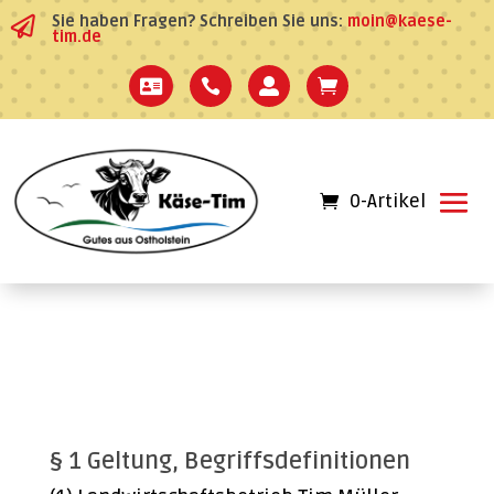
Sie haben Fragen? Schreiben Sie uns:
moin@kaese-

tim.de




0-Artikel
Allgemeine
Geschäftsbedingungen
§ 1 Geltung, Begriffsdefinitionen