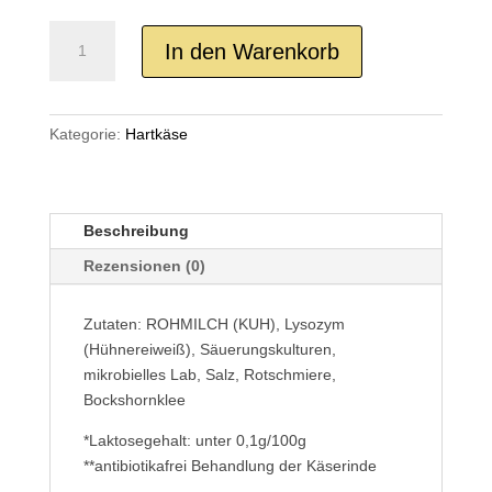
Wiesenstolz
In den Warenkorb
Bockshornklee
Menge
Kategorie:
Hartkäse
Beschreibung
Rezensionen (0)
Zutaten: ROHMILCH (KUH), Lysozym
(Hühnereiweiß), Säuerungskulturen,
mikrobielles Lab, Salz, Rotschmiere,
Bockshornklee
*Laktosegehalt: unter 0,1g/100g
**antibiotikafrei Behandlung der Käserinde